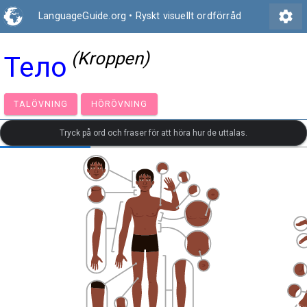
settings
LanguageGuide.org
•
Ryskt visuellt ordförråd
(Kroppen)
Тело
TALÖVNING
HÖRÖVNING
Tryck på ord och fraser för att höra hur de uttalas.