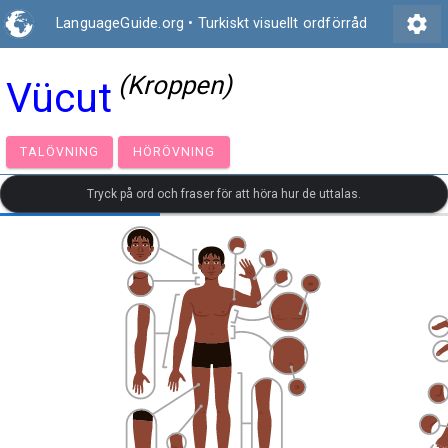
settings
LanguageGuide.org
•
Turkiskt visuellt ordförråd
(Kroppen)
Vücut
TALÖVNING
HÖRÖVNING
Tryck på ord och fraser för att höra hur de uttalas.