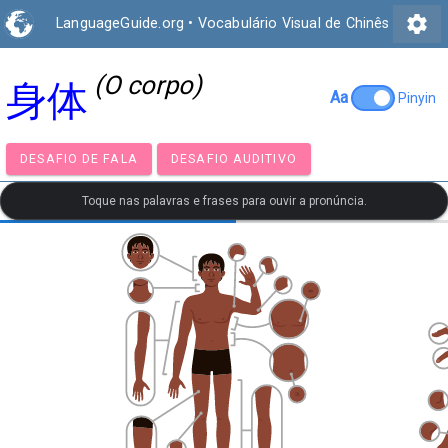
settings
LanguageGuide.org
•
Vocabulário Visual de Chinês
(O corpo)
身体
Aa
Pinyin
DESAFIO DE FALA
DESAFIO AUDITIVO
Toque nas palavras e frases para ouvir a pronúncia.