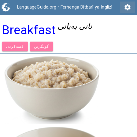
settings
LanguageGuide.org
•
Ferhenga Dîtbarî ya Inglîzî
نانی بەیانی
Breakfast
گوێگرتن
قسەكردن