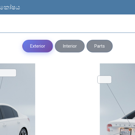
 ශබ්ද කෝෂය
Exterior
Interior
Parts