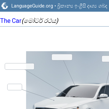
LanguageGuide.org
•
බ්‍රිතාන්‍ය ඉංග්‍රීසි දෘශ්‍ය
The Car
(මෝටර් රථය)