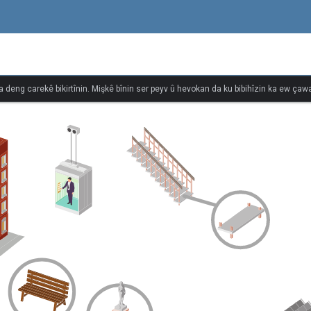
î
na deng carekê bikirtînin. Mişkê bînin ser peyv û hevokan da ku bibihîzin ka ew çawa 