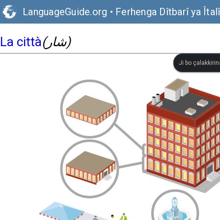
LanguageGuide.org
•
Ferhenga Dîtbarî ya Îtal
La città
(شار)
Ji bo çalakkiri