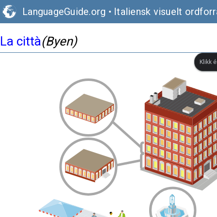
LanguageGuide.org
•
Italiensk visuelt ordfor
La città
(Byen)
Klikk 