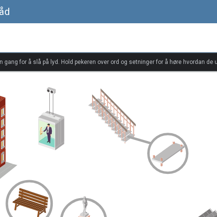
råd
én gang for å slå på lyd. Hold pekeren over ord og setninger for å høre hvordan de u