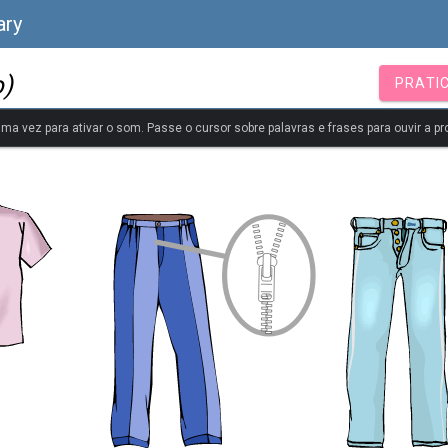
ary
o)
PRATI
uma vez para ativar o som. Passe o cursor sobre palavras e frases para ouvir a pr