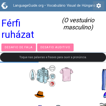
settings
LanguageGuide.org
•
Vocabulário Visual de Húngaro
(O vestuário
Férfi
masculino)
ruházat
DESAFIO DE FALA
DESAFIO AUDITIVO
Toque nas palavras e frases para ouvir a pronúncia.