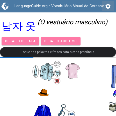
settings
LanguageGuide.org
•
Vocabulário Visual de Coreano
(O vestuário masculino)
남자 옷
DESAFIO DE FALA
DESAFIO AUDITIVO
Toque nas palavras e frases para ouvir a pronúncia.