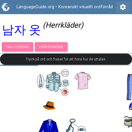
settings
LanguageGuide.org
•
Koreanskt visuellt ordförråd
(Herrkläder)
남자 옷
TALÖVNING
HÖRÖVNING
Tryck på ord och fraser för att höra hur de uttalas.