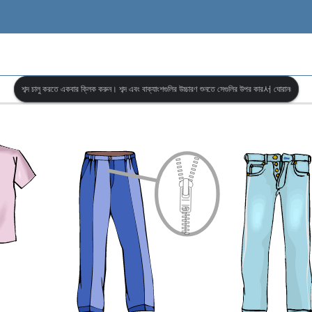
শব্দ চালু করতে একবার ক্লিক করুন। শব্দ এবং বাক্যাংশগুলির উচ্চারণ শুনতে সেগুলির উপর কার서 ঘোরান৷