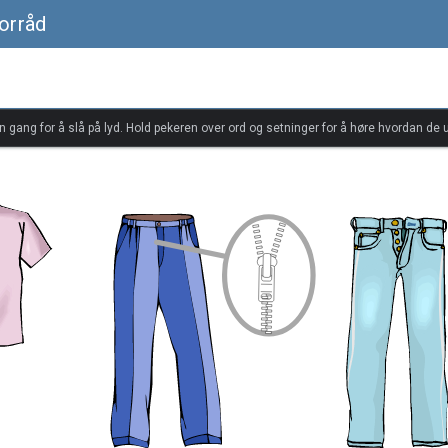
forråd
én gang for å slå på lyd. Hold pekeren over ord og setninger for å høre hvordan de u