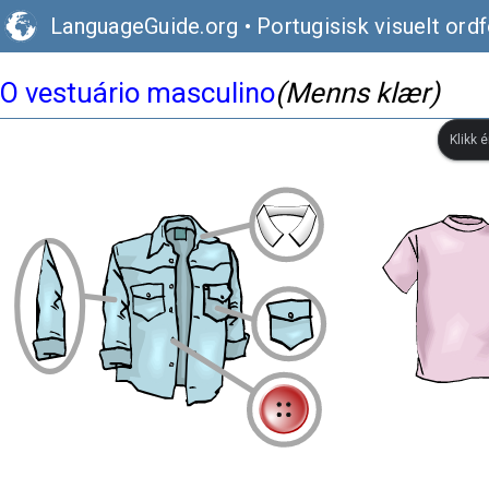
LanguageGuide.org
•
Portugisisk visuelt ord
O vestuário masculino
(Menns klær)
Klikk 