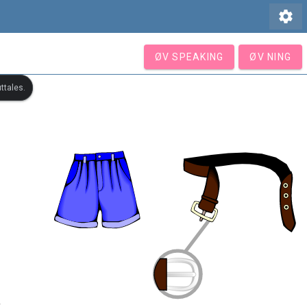
settings
ØV SPEAKING
ØV NING
ttales.