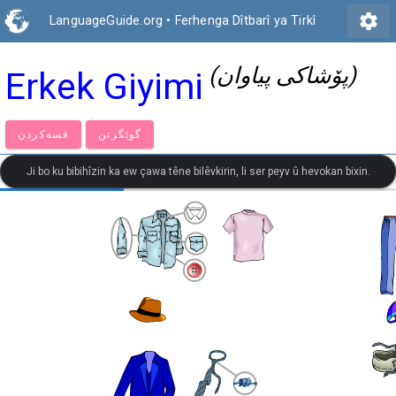
settings
LanguageGuide.org
•
Ferhenga Dîtbarî ya Tirkî
(پۆشاکی پیاوان)
Erkek Giyimi
گوێگرتن
قسەكردن
Ji bo ku bibihîzin ka ew çawa têne bilêvkirin, li ser peyv û hevokan bixin.