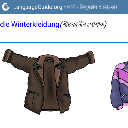
LanguageGuide.org
•
জার্মান ভিজ্যুয়াল শব্দভাণ্ডার
die Winterkleidung
(শীতকালীন পোশাক)