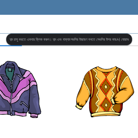
শব্দ চালু করতে একবার ক্লিক করুন। শব্দ এবং বাক্যাংশগুলির উচ্চারণ শুনতে সেগুলির উপর কার서 ঘোরান৷