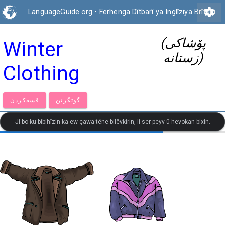
settings
LanguageGuide.org
•
Ferhenga Dîtbarî ya Inglîziya Brîtanî
(پۆشاکی
Winter
زستانە)
Clothing
گوێگرتن
قسەكردن
Ji bo ku bibihîzin ka ew çawa têne bilêvkirin, li ser peyv û hevokan bixin.