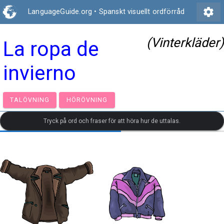
settings
LanguageGuide.org
•
Spanskt visuellt ordförråd
(Vinterkläder)
La ropa de
invierno
TALÖVNING
HÖRÖVNING
Tryck på ord och fraser för att höra hur de uttalas.