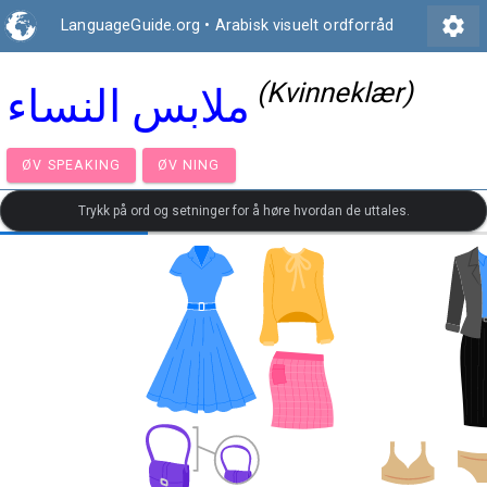
settings
LanguageGuide.org
•
Arabisk visuelt ordforråd
(Kvinneklær)
ملابس النساء
ØV SPEAKING
ØV NING
Trykk på ord og setninger for å høre hvordan de uttales.