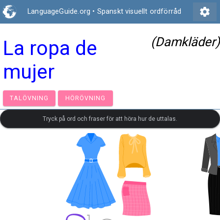
settings
LanguageGuide.org
•
Spanskt visuellt ordförråd
(Damkläder)
La ropa de
mujer
TALÖVNING
HÖRÖVNING
Tryck på ord och fraser för att höra hur de uttalas.