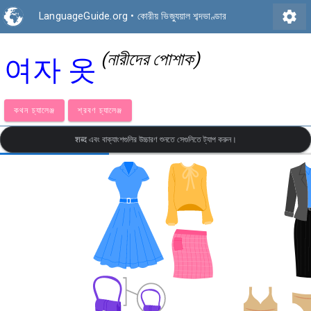
settings
LanguageGuide.org
•
কোরীয় ভিজ্যুয়াল শব্দভাণ্ডার
(নারীদের পোশাক)
여자 옷
কথন চ্যালেঞ্জ
শ্রবণ চ্যালেঞ্জ
शब्द এবং বাক্যাংশগুলির উচ্চারণ শুনতে সেগুলিতে ট্যাপ করুন।