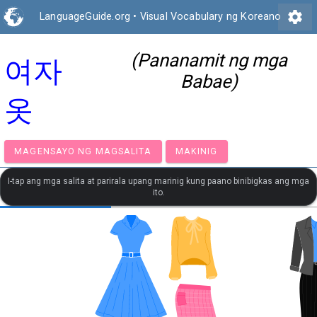
settings
LanguageGuide.org
•
Visual Vocabulary ng Koreano
(Pananamit ng mga
여자
Babae)
옷
MAGENSAYO NG MAGSALITA
MAKINIG
I-tap ang mga salita at parirala upang marinig kung paano binibigkas ang mga
ito.