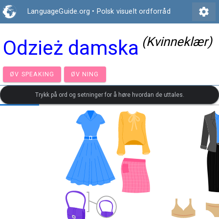
settings
LanguageGuide.org
•
Polsk visuelt ordforråd
(Kvinneklær)
Odzież damska
ØV SPEAKING
ØV NING
Trykk på ord og setninger for å høre hvordan de uttales.