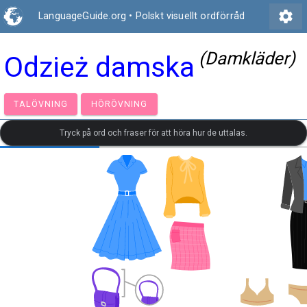
settings
LanguageGuide.org
•
Polskt visuellt ordförråd
(Damkläder)
Odzież damska
TALÖVNING
HÖRÖVNING
Tryck på ord och fraser för att höra hur de uttalas.