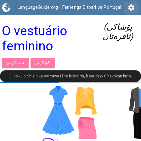
settings
LanguageGuide.org
•
Ferhenga Dîtbarî ya Portûgalî
(پۆشاکی
O vestuário
ئافرەتان)
feminino
گوێگرتن
قسەكردن
Ji bo ku bibihîzin ka ew çawa têne bilêvkirin, li ser peyv û hevokan bixin.