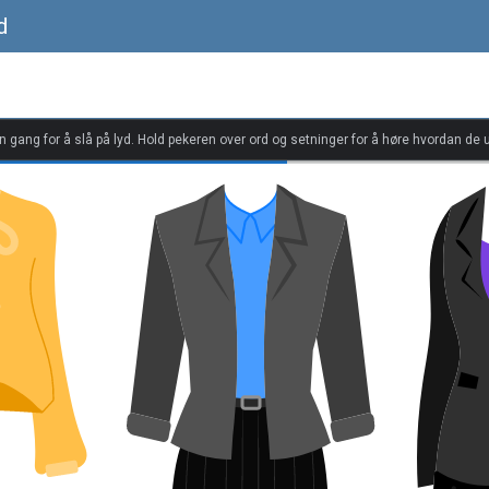
d
én gang for å slå på lyd. Hold pekeren over ord og setninger for å høre hvordan de u