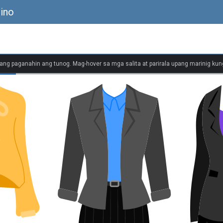
sino
ang paganahin ang tunog. Mag-hover sa mga salita at parirala upang marinig kung