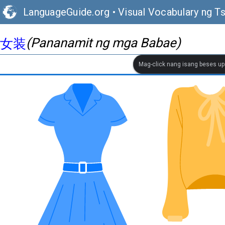
LanguageGuide.org
•
Visual Vocabulary ng T
(Pananamit ng mga Babae)
女装
Mag-click nang isang beses up