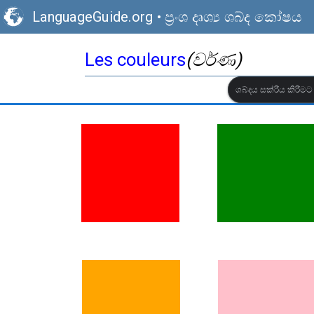
LanguageGuide.org
•
ප්‍රංශ දෘශ්‍ය ශබ්ද කෝෂය
Les couleurs
(වර්ණ)
ශබ්දය සක්රීය කිරී