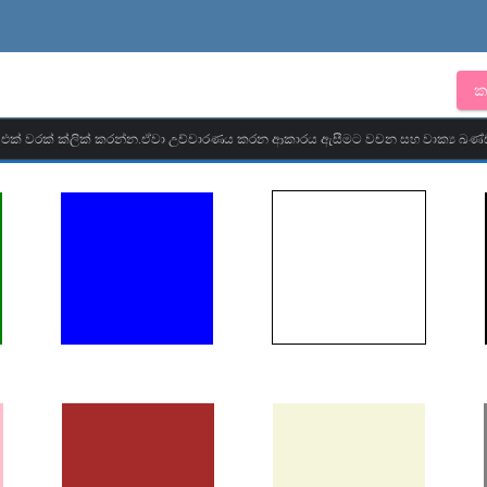
ක
මට එක් වරක් ක්ලික් කරන්න.ඒවා උච්චාරණය කරන ආකාරය ඇසීමට වචන සහ වාක්‍ය ඛණ