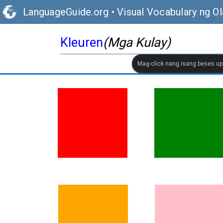
LanguageGuide.org
•
Visual Vocabulary ng O
Kleuren
(Mga Kulay)
Mag-click nang isang beses up