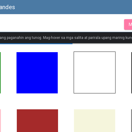
landes
M
ang paganahin ang tunog. Mag-hover sa mga salita at parirala upang marinig kung