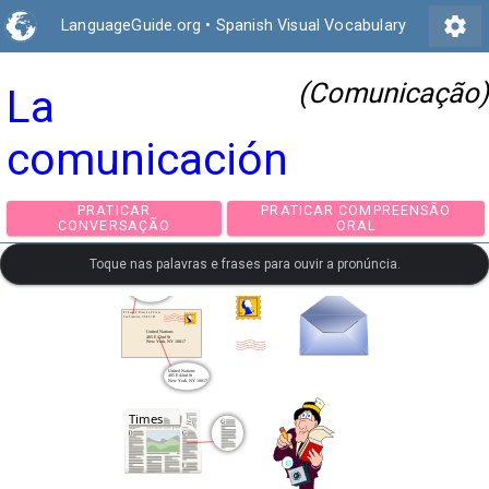
settings
LanguageGuide.org
•
Spanish Visual Vocabulary
(Comunicação)
La
comunicación
PRATICAR
PRATICAR COMPREEN
CONVERSAÇÃO
ORAL
Toque nas palavras e frases para ouvir a pronúncia.