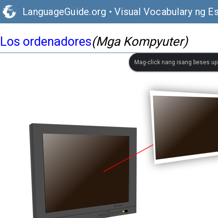
LanguageGuide.org
•
Visual Vocabulary ng E
Los ordenadores
(Mga Kompyuter)
Mag-click nang isang beses up