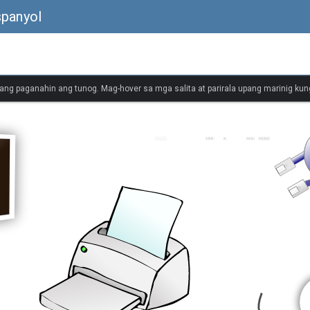
spanyol
ang paganahin ang tunog. Mag-hover sa mga salita at parirala upang marinig kung