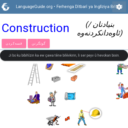
settings
LanguageGuide.org
•
Ferhenga Dîtbarî ya Inglîziya Brîtanî
(بنیادنان /
Construction
ئاوەدانکردنەوە)
گوێگرتن
قسەكردن
Ji bo ku bibihîzin ka ew çawa têne bilêvkirin, li ser peyv û hevokan bixin.