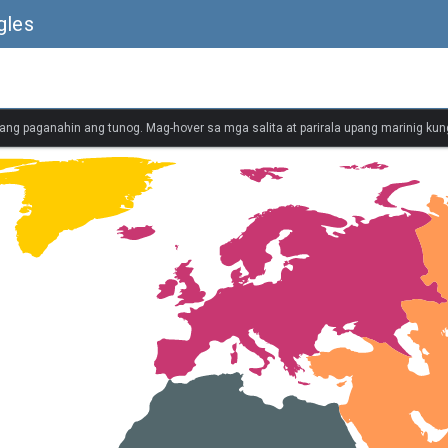
gles
ang paganahin ang tunog. Mag-hover sa mga salita at parirala upang marinig kung