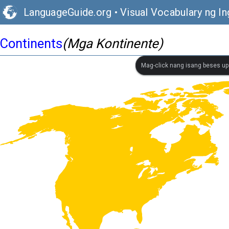
LanguageGuide.org
•
Visual Vocabulary ng In
Continents
(Mga Kontinente)
Mag-click nang isang beses up