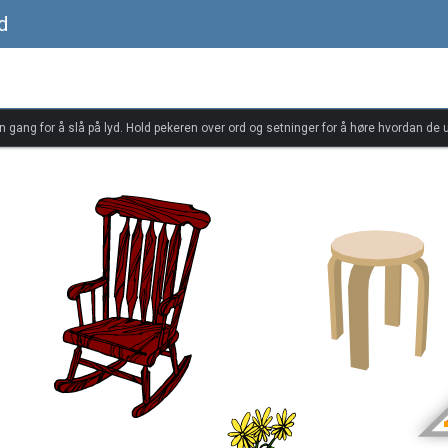
d
én gang for å slå på lyd. Hold pekeren over ord og setninger for å høre hvordan de u