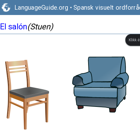
LanguageGuide.org
•
Spansk visuelt ordforrå
El salón
(Stuen)
Klikk 