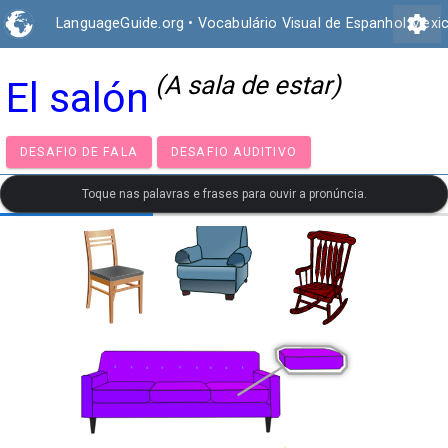
settings
LanguageGuide.org
•
Vocabulário Visual de Espanhol Mexi
(A sala de estar)
El salón
DESAFIO DE FALA
DESAFIO AUDITIVO
Toque nas palavras e frases para ouvir a pronúncia.