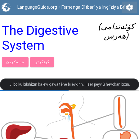
settings
LanguageGuide.org
•
Ferhenga Dîtbarî ya Inglîziya Brîtanî
(کۆئەندامی
The Digestive
هەرس)
System
گوێگرتن
قسەكردن
Ji bo ku bibihîzin ka ew çawa têne bilêvkirin, li ser peyv û hevokan bixin.