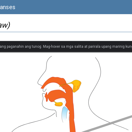
ranses
aw)
ang paganahin ang tunog. Mag-hover sa mga salita at parirala upang marinig kung