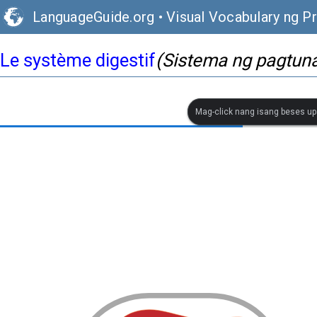
LanguageGuide.org
•
Visual Vocabulary ng P
Le système digestif
(Sistema ng pagtun
Mag-click nang isang beses up