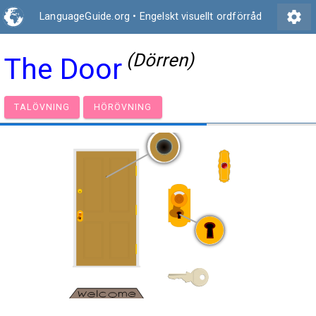
settings
LanguageGuide.org
•
Engelskt visuellt ordförråd
(Dörren)
The Door
TALÖVNING
HÖRÖVNING