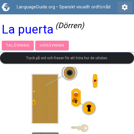
settings
LanguageGuide.org
•
Spanskt visuellt ordförråd
(Dörren)
La puerta
TALÖVNING
HÖRÖVNING
Tryck på ord och fraser för att höra hur de uttalas.