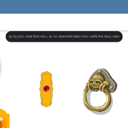
শব্দ চালু করতে একবার ক্লিক করুন। শব্দ এবং বাক্যাংশগুলির উচ্চারণ শুনতে সেগুলির উপর কার서 ঘোরান৷