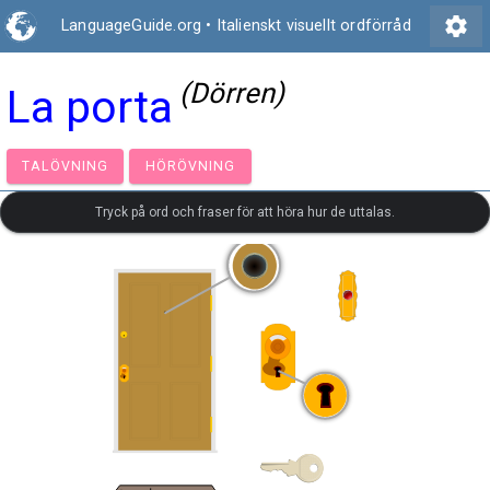
settings
LanguageGuide.org
•
Italienskt visuellt ordförråd
(Dörren)
La porta
TALÖVNING
HÖRÖVNING
Tryck på ord och fraser för att höra hur de uttalas.