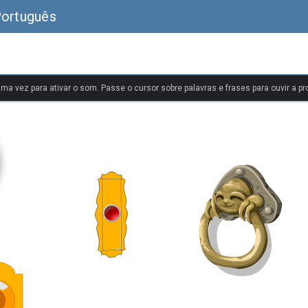
Português
uma vez para ativar o som. Passe o cursor sobre palavras e frases para ouvir a pr