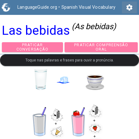
settings
LanguageGuide.org
•
Spanish Visual Vocabulary
(As bebidas)
Las bebidas
PRATICAR
PRATICAR COMPREEN
CONVERSAÇÃO
ORAL
Toque nas palavras e frases para ouvir a pronúncia.