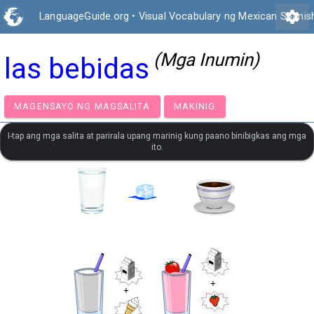
settings
LanguageGuide.org
•
Visual Vocabulary ng Mexican Spanis
(Mga Inumin)
las bebidas
MAGENSAYO NG MAGSALITA
MAKINIG
I-tap ang mga salita at parirala upang marinig kung paano binibigkas ang mga
ito.