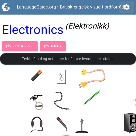
settings
LanguageGuide.org
•
Britisk-engelsk visuelt ordforråd
(Elektronikk)
Electronics
ØV SPEAKING
ØV NING
Trykk på ord og setninger for å høre hvordan de uttales.