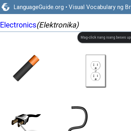
LanguageGuide.org
•
Visual Vocabulary ng Br
Electronics
(Elektronika)
Mag-click nang isang beses up