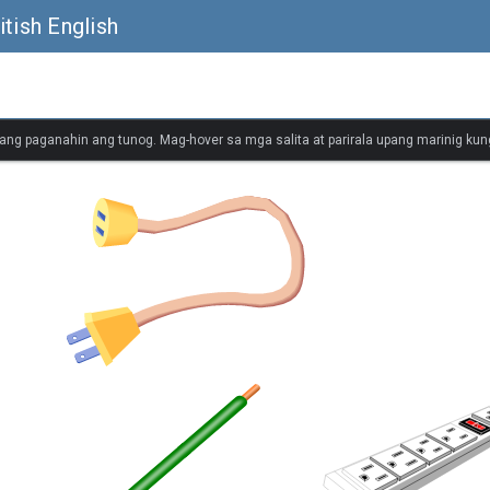
itish English
ang paganahin ang tunog. Mag-hover sa mga salita at parirala upang marinig kung