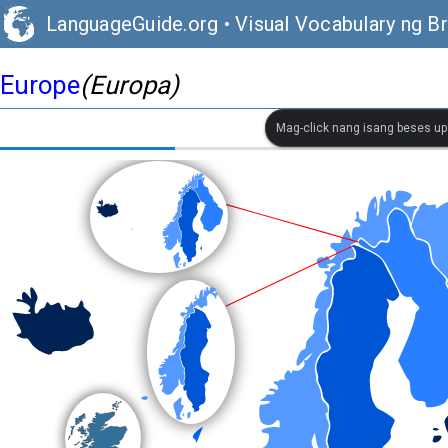
LanguageGuide.org
•
Visual Vocabulary ng Br
Europe
(Europa)
Mag-click nang isang beses up