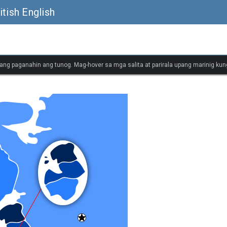
itish English
ang paganahin ang tunog. Mag-hover sa mga salita at parirala upang marinig kung