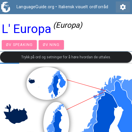
settings
LanguageGuide.org
•
Italiensk visuelt ordforråd
(Europa)
L' Europa
ØV SPEAKING
ØV NING
Trykk på ord og setninger for å høre hvordan de uttales.