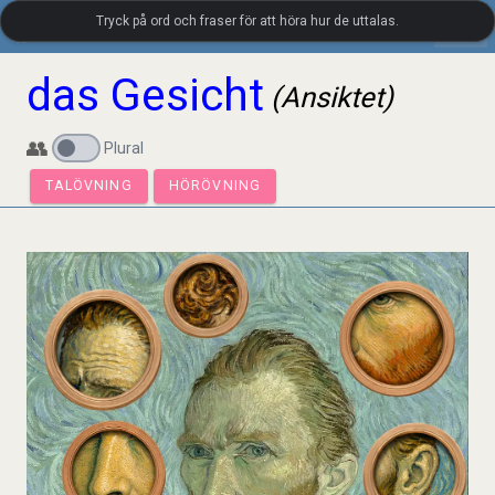
Tryck på ord och fraser för att höra hur de uttalas.
settings
LanguageGuide.org
•
Tyskt visuellt ordförråd
das Gesicht
(Ansiktet)
👥
Plural
TALÖVNING
HÖRÖVNING