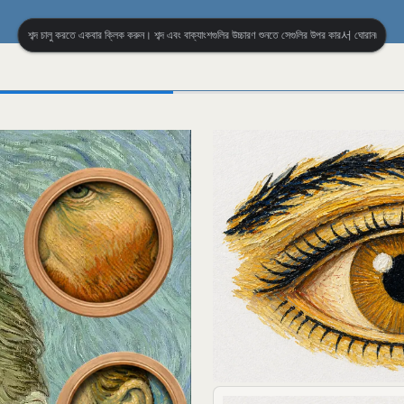
শব্দ চালু করতে একবার ক্লিক করুন। শব্দ এবং বাক্যাংশগুলির উচ্চারণ শুনতে সেগুলির উপর কার서 ঘোরান৷