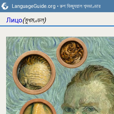
LanguageGuide.org
•
রুশ ভিজ্যুয়াল শব্দভাণ্ডার
(মুখমণ্ডল)
Лицо