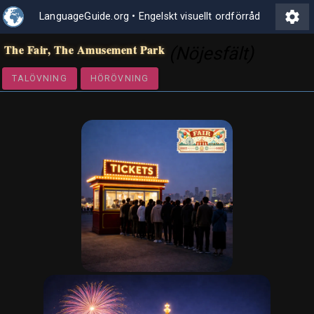
settings
LanguageGuide.org
•
Engelskt visuellt ordförråd
The Fair, The Amusement Park
(Nöjesfält)
TALÖVNING
HÖRÖVNING